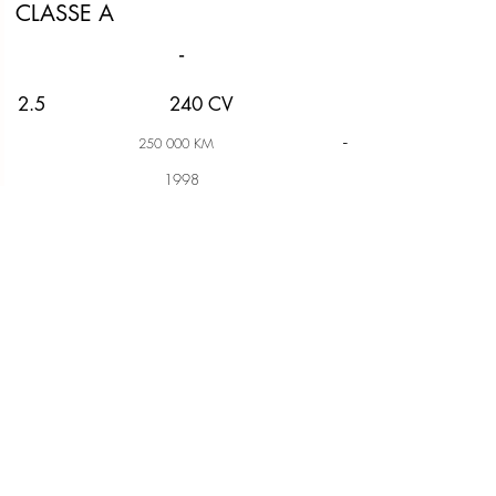
CLASSE A
-
2.5
240 CV
-
250 000 KM
1998
25 000 €
-
Petit titre
NOTRE ADRESSE
381 Rue du Capitaine François Garbit,